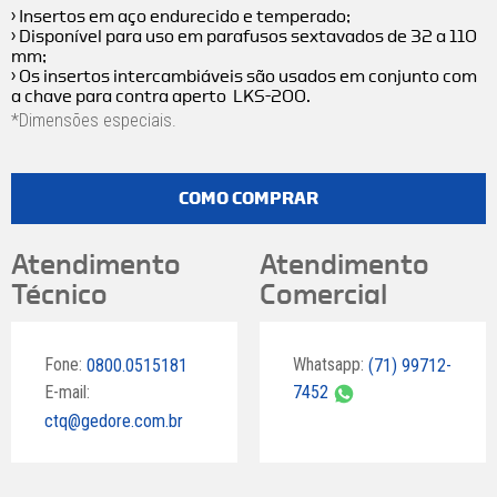
› Insertos em aço endurecido e temperado;
› Disponível para uso em parafusos sextavados de 32 a 110
mm;
› Os insertos intercambiáveis são usados em conjunto com
a chave para contra aperto LKS-200.
*Dimensões especiais.
COMO COMPRAR
Atendimento
Atendimento
Técnico
Comercial
Fone:
Whatsapp:
0800.0515181
(71) 99712-
E-mail:
7452
ctq@gedore.com.br