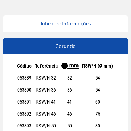
Tabela de Informações
Garantia
Código
Referência
RSW/N (Ø mm)
$
053889
RSW/N-32
32
54
053890
RSW/N-36
36
54
053891
RSW/N-41
41
60
053892
RSW/N-46
46
75
053893
RSW/N-50
50
80