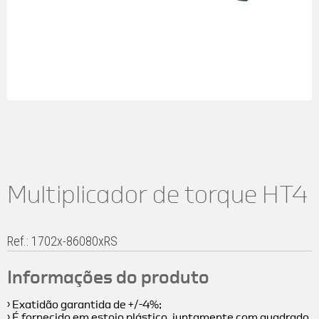
Multiplicador de torque HT4
Ref.: 1702x-86080xRS
Informações do produto
› Exatidão garantida de +/-4%;
› É fornecido em estojo plástico, juntamente com quadrado