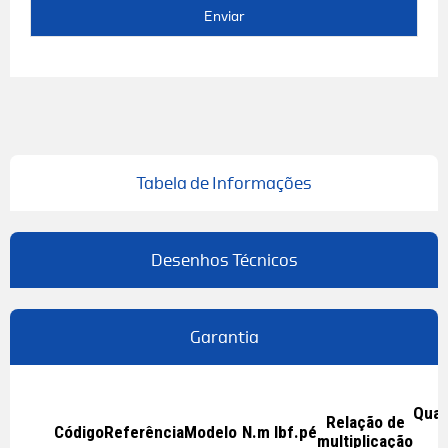
Enviar
Tabela de Informações
Desenhos Técnicos
Garantia
Quad
Relação de
Código
Referência
Modelo
N.m
lbf.pé
d
multiplicação