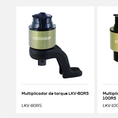
Multiplicador de torque LKV-80RS
Multipl
100RS
LKV-80RS
LKV-10