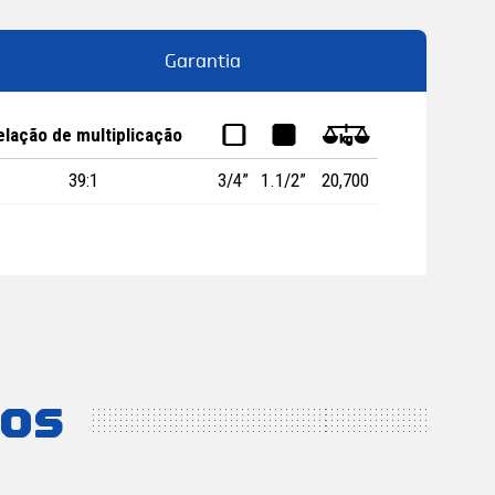
Garantia
elação de multiplicação
Q
a
0
39:1
3/4”
1.1/2”
20,700
dos