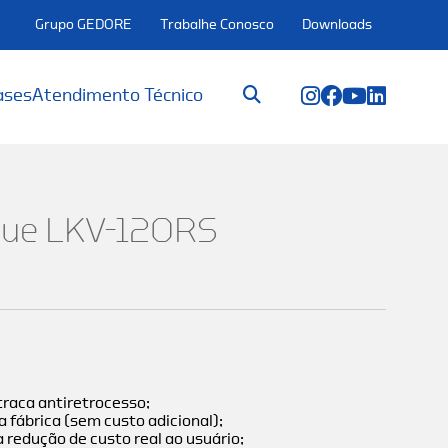
Grupo GEDORE
Trabalhe Conosco
Downloads
ases
Atendimento Técnico
rque LKV-120RS
traca antiretrocesso;
a fábrica (sem custo adicional);
redução de custo real ao usuário;