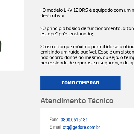
› O modelo LKV-120RS é equipado com um 
destrutivo;
› O princípio básico de funcionamento, al
escape” pré-tensionado;
› Caso o torque máximo permitido seja ati
emitindo um ruído audível. Esse é um siste
não ocorra danos ao mesmo, ou seja, o temp
necessidade de reparos e a segurança do o
COMO COMPRAR
Atendimento Técnico
Fone:
0800.0515181
E-mail:
ctq@gedore.com.br