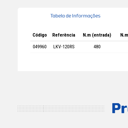
Tabela de Informações
Código
Referência
N.m (entrada)
N.m
049960
LKV-120RS
480
Pr