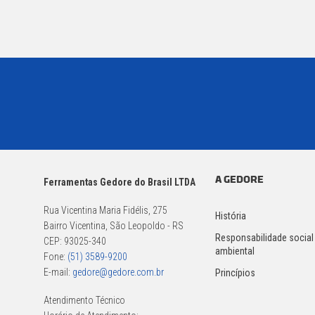
A GEDORE
Ferramentas Gedore do Brasil LTDA
Rua Vicentina Maria Fidélis, 275
História
Bairro Vicentina, São Leopoldo - RS
Responsabilidade social
CEP: 93025-340
ambiental
Fone:
(51) 3589-9200
E-mail:
gedore@gedore.com.br
Princípios
Atendimento Técnico