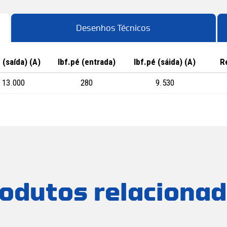
Desenhos Técnicos
 (saída) (A)
lbf.pé (entrada)
lbf.pé (sáida) (A)
R
13.000
280
9.530
odutos relaciona