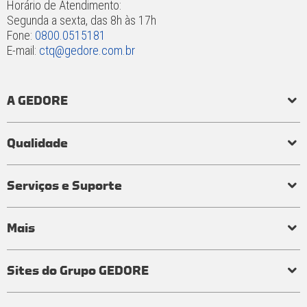
Horário de Atendimento:
Segunda a sexta, das 8h às 17h
Fone:
0800.0515181
E-mail:
ctq@gedore.com.br
A GEDORE
História
Responsabilidade social e ambiental
Princípios
Qualidade
Laboratório de torque
Qualidade em ferramentas
Processo de fabricação
Certificados
Garantia
Serviços e Suporte
Visita técnica
Perguntas frequentes
Mais
Tabelas e conversores
Distribuidores
Representantes
Atendimentos
Termos de uso
Política de privacidade
Encarregado de dados
Guia de Segurança
Relatório de Transparência e Igualdade Salarial
Sites do Grupo GEDORE