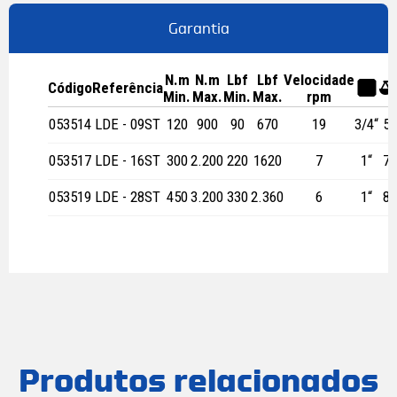
Garantia
N.m
N.m
Lbf
Lbf
Velocidade
Código
Referência
a
Min.
Max.
Min.
Max.
rpm
053514
LDE - 09ST
120
900
90
670
19
3/4“
5,
053517
LDE - 16ST
300
2.200
220
1620
7
1“
7,
053519
LDE - 28ST
450
3.200
330
2.360
6
1“
8,
Produtos relacionados