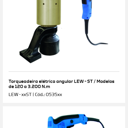
Torqueadeira elétrica angular LEW – ST / Modelos
de 120 a 3.200 N.m
LEW - xxST | Cód.: 0535xx