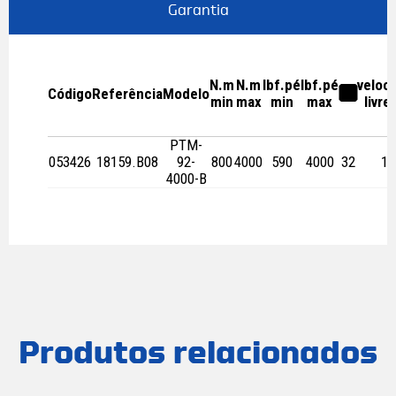
Garantia
N.m
N.m
lbf.pé
lbf.pé
veloc
Código
Referência
Modelo
a
min
max
min
max
livre
PTM-
053426
18159.B08
92-
800
4000
590
4000
32
19
4000-B
Produtos relacionados