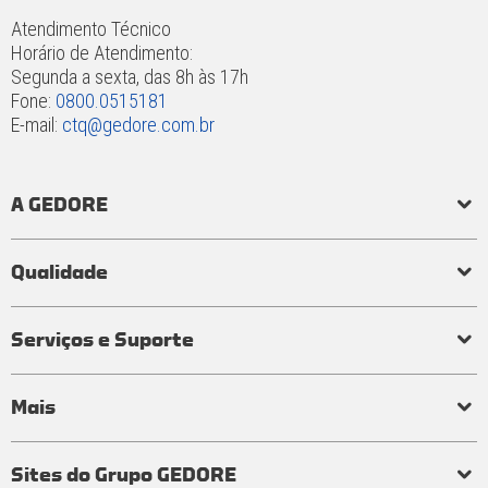
Atendimento Técnico
Horário de Atendimento:
Segunda a sexta, das 8h às 17h
Fone:
0800.0515181
E-mail:
ctq@gedore.com.br
A GEDORE
História
Responsabilidade social e ambiental
Princípios
Qualidade
Laboratório de torque
Qualidade em ferramentas
Processo de fabricação
Certificados
Garantia
Serviços e Suporte
Visita técnica
Perguntas frequentes
Mais
Tabelas e conversores
Distribuidores
Representantes
Atendimentos
Termos de uso
Política de privacidade
Encarregado de dados
Guia de Segurança
Relatório de Transparência e Igualdade Salarial
Sites do Grupo GEDORE