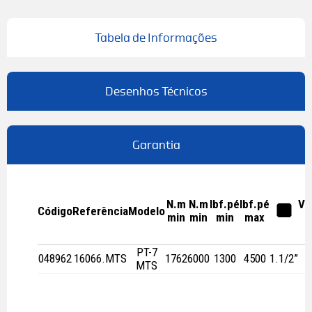
Tabela de Informações
Desenhos Técnicos
Garantia
N.m
N.m
lbf.pé
lbf.pé
Ve
Código
Referência
Modelo
a
min
min
min
max
l
PT-7
048962
16066.MTS
1762
6000
1300
4500
1.1/2”
MTS