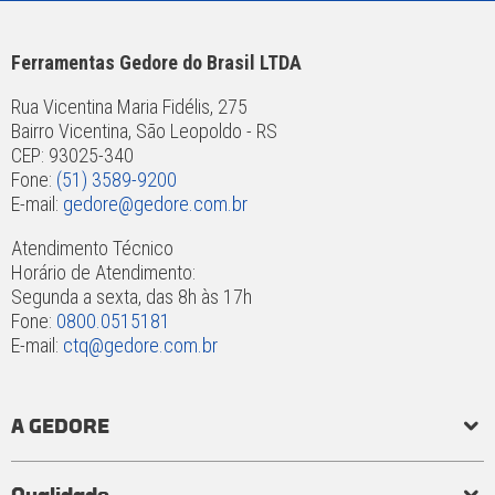
Ferramentas Gedore do Brasil LTDA
Rua Vicentina Maria Fidélis, 275
Bairro Vicentina, São Leopoldo - RS
CEP: 93025-340
Fone:
(51) 3589-9200
E-mail:
gedore@gedore.com.br
Atendimento Técnico
Horário de Atendimento:
Segunda a sexta, das 8h às 17h
Fone:
0800.0515181
E-mail:
ctq@gedore.com.br
A GEDORE
História
Responsabilidade social e ambiental
Princípios