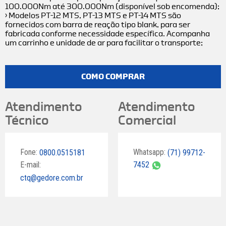
100.000Nm até 300.000Nm (disponível sob encomenda);
› Modelos PT-12 MTS, PT-13 MTS e PT-14 MTS são
fornecidos com barra de reação tipo blank, para ser
fabricada conforme necessidade específica. Acompanha
um carrinho e unidade de ar para facilitar o transporte;
COMO COMPRAR
Atendimento
Atendimento
Técnico
Comercial
Fone:
Whatsapp:
0800.0515181
(71) 99712-
E-mail:
7452
ctq@gedore.com.br